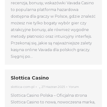
recenzja, bonusy, wskazówki Vavada Casino
to popularna platforma hazardowa
dostępna dla graczy w Polsce, gdzie znaleźć
możesz nie tylko bogaty wybór gier czy
atrakcyjne bonusy, ale również wygodne
metody płatności oraz intuicyjny interfejs.
Przekonaj się, jakie są najważniejsze zalety
kasyna online Vavada dla polskich graczy.
Sięgnij po…
Slottica Casino
slottica-com-pl
27 Haziran 2025
Yorum
Slottica Casino Polska – Oficjalna strona
Slottica Casino to nowa, nowoczesna marka,