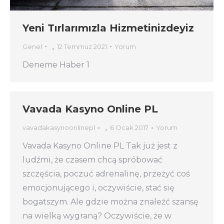
Yeni Tırlarımızla Hizmetinizdeyiz
Genel
12 Temmuz 2021
Yorum
Deneme Haber 1
Vavada Kasyno Online PL
vavadakasynoonlinepl
6 Ocak 2017
Yorum
Vavada Kasyno Online PL Tak już jest z
ludźmi, że czasem chcą spróbować
szczęścia, poczuć adrenalinę, przeżyć coś
emocjonującego i, oczywiście, stać się
bogatszym. Ale gdzie można znaleźć szansę
na wielką wygraną? Oczywiście, że w