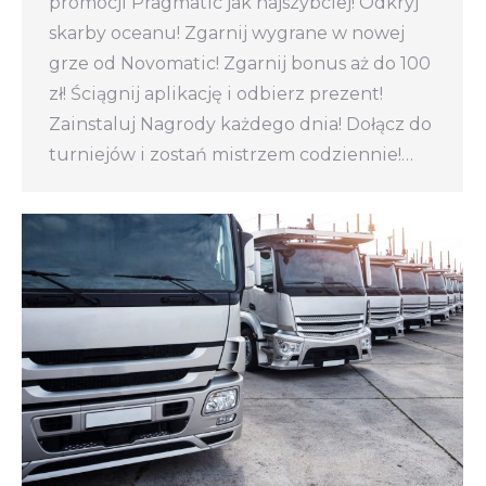
promocji Pragmatic jak najszybciej! Odkryj
skarby oceanu! Zgarnij wygrane w nowej
grze od Novomatic! Zgarnij bonus aż do 100
zł! Ściągnij aplikację i odbierz prezent!
Zainstaluj Nagrody każdego dnia! Dołącz do
turniejów i zostań mistrzem codziennie!…